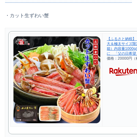
・カット生ずわい蟹
【ふるさと納税】
大＆極太サイズ限
箱）内容量1000
に 「父の日希望
価格：20000円