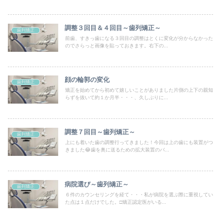
調整３回目＆４回目～歯列矯正～
歯列矯正
前歯、すきっ歯になる３回目の調整はとくに変化が分からなかった
のでさらっと画像を貼っておきます。右下の...
顔の輪郭の変化
歯列矯正
矯正を始めてから初めて嬉しいことがありました片側の上下の親知
らずを抜いて約１か月半・・・、久しぶりに...
調整７回目～歯列矯正～
歯列矯正
上にも着いた歯の調整行ってきました！今回は上の歯にも装置がつ
きました😂歯を奥に送るための拡大装置のバ...
病院選び～歯列矯正～
歯列矯正
６件のカウンセリングを経て・・・私が病院を選ぶ際に重視してい
た点は１点だけでした。□矯正認定医がいる...