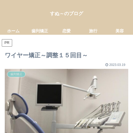
すぬ～のブログ
ホーム
歯列矯正
恋愛
旅行
美容
PR
ワイヤー矯正～調整１５回目～
2023.03.19
歯列矯正