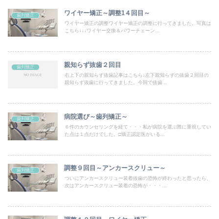
ワイヤー矯正～調整1４回目～
歯列矯正
ワイヤー矯正の調整ワイヤー矯正の調整に行ってきました。写真は
こちら↓↓↓ワイヤー交換＆パワーチェーン...
親知らず抜歯２回目
歯列矯正
右上下の親知らず抜歯記事はこちら↓左下親知らずの抜歯２回目の
親知らず抜歯に行ってきました。今回で抜歯...
病院選び～歯列矯正～
歯列矯正
６件のカウンセリングを経て・・・私が病院を選ぶ際に重視してい
た点は１点だけでした。□矯正認定医がいる...
調整９回目～アンカースクリュー～
歯列矯正
ついにアンカースクリュー装着抜歯の恐怖が終わったと思ったら、
次はアンカースクリュー装着の恐怖が・・・...