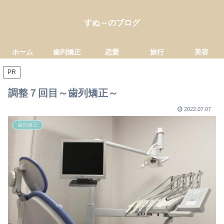
すぬ～のブログ
ホーム
歯列矯正
恋愛
旅行
美容
PR
調整７回目～歯列矯正～
2022.07.07
歯列矯正